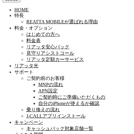
HOME
特長
REATTA MOBILEが選ばれる理由
料金・オプション
はじめての方へ
料金表
リアッタ安心パック
見守りアシストコール
リアッタ定額カーサービス
リアッタ光
サポート
ご契約前のお客様
MNPの流れ
APN設定
ご契約時にご準備いただくもの
自分のiPhoneが使えるか確認
乗り換えの流れ
J-CALLアプリインストール
キャンペーン
キャッシュバック対象店舗一覧