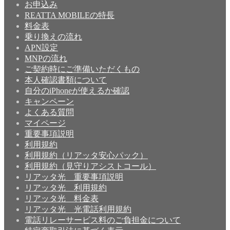
お申込み
REATTA MOBILEの特長
料金表
乗り換えの流れ
APN設定
MNPの流れ
ご契約時にご準備いただくもの
本人確認書類について
自分のiPhoneが使えるか確認
キャンペーン
よくある質問
マイページ
重要事項説明
利用規約
利用規約（リアッタ安心パック）
利用規約（見守りアシストコール）
リアッタ光 重要事項説明
リアッタ光 利用規約
リアッタ光 料金表
リアッタ光 光電話利用規約
電話リレーサービス料のご負担金について