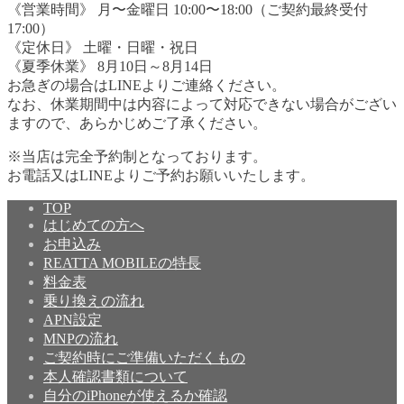
《営業時間》 月〜金曜日 10:00〜18:00（ご契約最終受付
17:00）
《定休日》 土曜・日曜・祝日
《夏季休業》 8月10日～8月14日
お急ぎの場合はLINEよりご連絡ください。
なお、休業期間中は内容によって対応できない場合がござい
ますので、あらかじめご了承ください。
※当店は完全予約制となっております。
お電話又はLINEよりご予約お願いいたします。
TOP
はじめての方へ
お申込み
REATTA MOBILEの特長
料金表
乗り換えの流れ
APN設定
MNPの流れ
ご契約時にご準備いただくもの
本人確認書類について
自分のiPhoneが使えるか確認