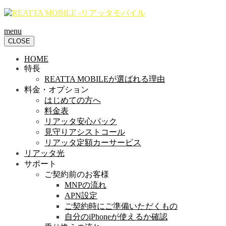
menu
CLOSE
HOME
特長
REATTA MOBILEが選ばれる理由
料金・オプション
はじめての方へ
料金表
リアッタ安心パック
見守りアシストコール
リアッタ定額カーサービス
リアッタ光
サポート
ご契約前のお客様
MNPの流れ
APN設定
ご契約時にご準備いただくもの
自分のiPhoneが使えるか確認