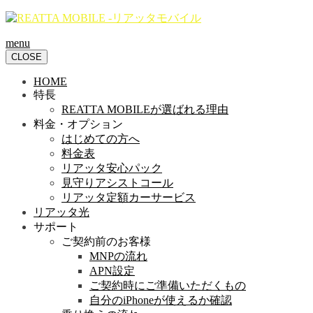
menu
CLOSE
HOME
特長
REATTA MOBILEが選ばれる理由
料金・オプション
はじめての方へ
料金表
リアッタ安心パック
見守りアシストコール
リアッタ定額カーサービス
リアッタ光
サポート
ご契約前のお客様
MNPの流れ
APN設定
ご契約時にご準備いただくもの
自分のiPhoneが使えるか確認