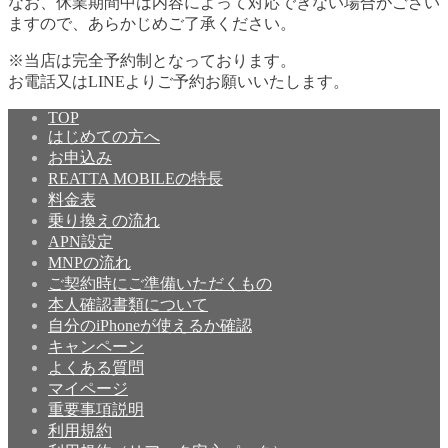
なお、休業期間中は内容によって対応できない場合がござい
ますので、あらかじめご了承ください。
※当店は完全予約制となっております。
お電話又はLINEよりご予約お願いいたします。
TOP
はじめての方へ
お申込み
REATTA MOBILEの特長
料金表
乗り換えの流れ
APN設定
MNPの流れ
ご契約時にご準備いただくもの
本人確認書類について
自分のiPhoneが使えるか確認
キャンペーン
よくある質問
マイページ
重要事項説明
利用規約