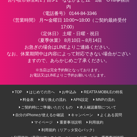
苫小牧市弥生町2丁目3-1 ななかまど12 1階 OTis事務所
内
《電話番号》
0144-84-3346
《営業時間》 月〜金曜日 10:00〜18:00（ご契約最終受付
17:00）
《定休日》 土曜・日曜・祝日
《夏季休業》 8月10日～8月14日
お急ぎの場合はLINEよりご連絡ください。
なお、休業期間中は内容によって対応できない場合がござい
ますので、あらかじめご了承ください。
※当店は完全予約制となっております。
お電話又はLINEよりご予約お願いいたします。
TOP
はじめての方へ
お申込み
REATTA MOBILEの特長
料金表
乗り換えの流れ
APN設定
MNPの流れ
ご契約時にご準備いただくもの
本人確認書類について
自分のiPhoneが使えるか確認
キャンペーン
よくある質問
マイページ
重要事項説明
利用規約
利用規約（リアッタ安心パック）